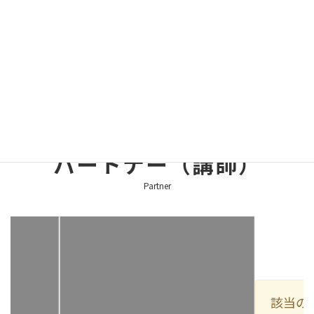
ご当地デジタウンラウンジ１３８
パートナー（講師）
Partner
該当の